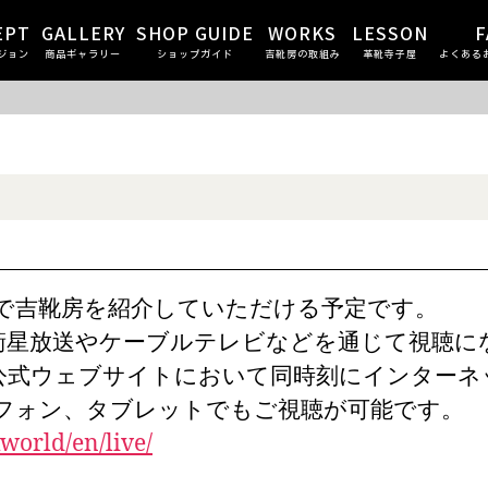
EPT
GALLERY
SHOP GUIDE
WORKS
LESSON
F
ジョン
商品ギャラリー
ショップガイド
吉靴房の取組み
革靴寺子屋
よくある
PAN」で吉靴房を紹介していただける予定です。
衛星放送やケーブルテレビなどを通じて視聴に
to」の公式ウェブサイトにおいて同時刻にインター
フォン、タブレットでもご視聴が可能です。
world/en/live/