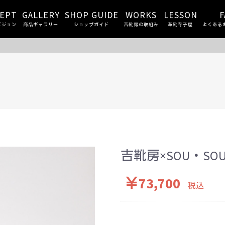
EPT
GALLERY
SHOP GUIDE
WORKS
LESSON
F
ビジョン
商品ギャラリー
ショップガイド
吉靴房の取組み
革靴寺子屋
よくある
吉靴房×SOU・S
￥73,700
税込