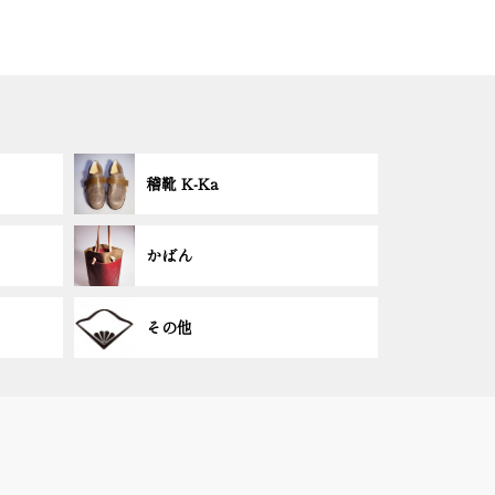
稽靴 K-Ka
かばん
その他