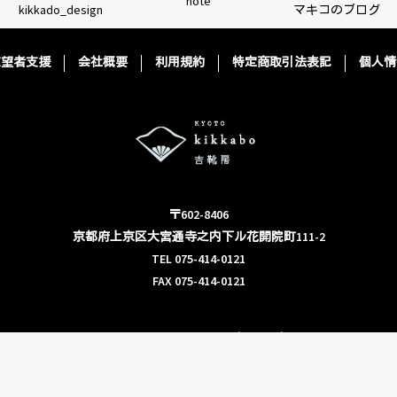
note
kikkado_design
マキコのブログ
志望者支援
会社概要
利用規約
特定商取引法表記
個人情
〒602-8406
京都府上京区大宮通寺之内下ル花開院町111-2
TEL 075-414-0121
FAX 075-414-0121
金曜日 ・ 月曜日 10時 ～ 16時
土曜日 ・ 日曜日 14時 ～ 17時