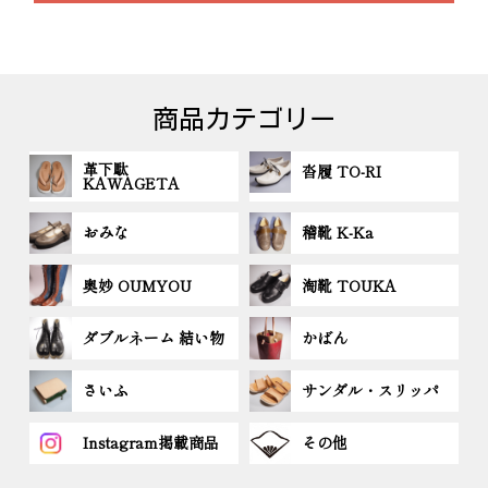
商品カテゴリー
革下駄
沓履 TO-RI
KAWAGETA
おみな
稽靴 K-Ka
奥妙 OUMYOU
淘靴 TOUKA
ダブルネーム 結い物
かばん
さいふ
サンダル・スリッパ
Instagram掲載商品
その他