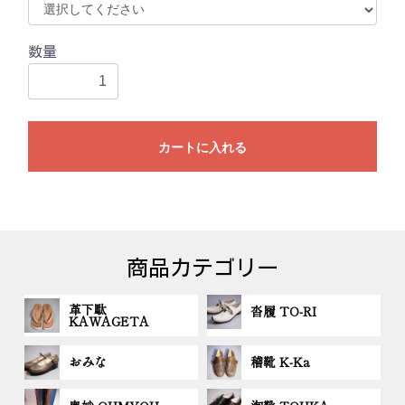
数量
カートに入れる
商品カテゴリー
革下駄
沓履 TO-RI
KAWAGETA
おみな
稽靴 K-Ka