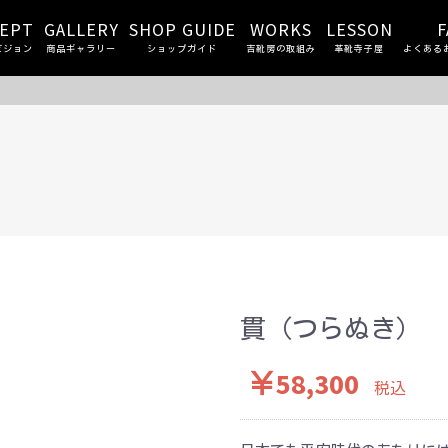
EPT
GALLERY
SHOP GUIDE
WORKS
LESSON
F
ビジョン
商品ギャラリー
ショップガイド
吉靴房の取組み
革靴寺子屋
よくある
貫（つらぬき）
￥58,300
税込