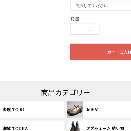
数量
カートに入
商品カテゴリー
沓履 TO-RI
おみな
淘靴 TOUKA
ダブルネーム 結い物