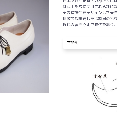
日本でも平安時代のあたりに
は武士たちに使用される様に
その精神性をデザインした天
特徴的な紐通し部は綱貫の名
現代の履き心地で時代を纏う
商品例