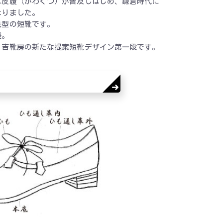
は皮履（かわぐつ）が普及しはじめ、鎌倉時代に
なりました。
先型の短靴です。
残。
。吉靴房の新たな提案短靴デザイン第一段です。