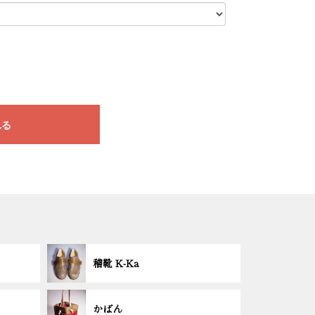
れる
稽靴 K-Ka
かばん